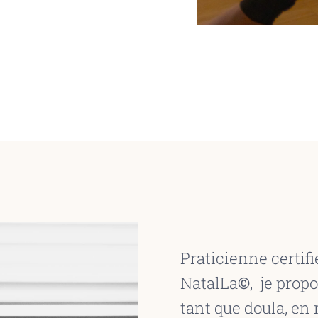
Praticienne certi
NatalLa
©
, je pro
tant que doula, en 