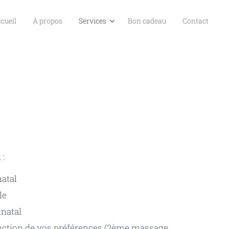
cueil
À propos
Services
Bon cadeau
Contact
 :
atal
le
tnatal
nction de vos préférences (2ème massage